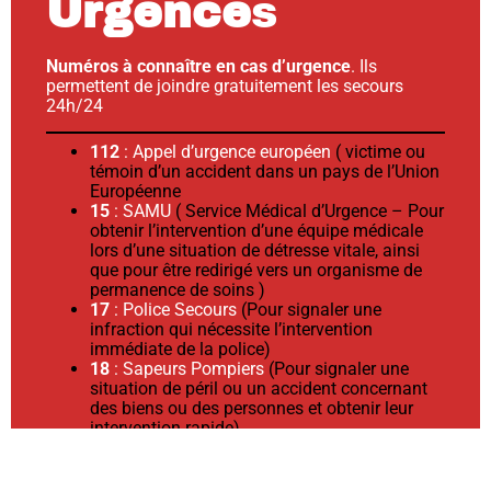
Urgence
s
Numéros à connaître en cas d’urgence
. Ils
permettent de joindre gratuitement les secours
24h/24
112
: Appel d’urgence européen
( victime ou
témoin d’un accident dans un pays de l’Union
Européenne
15
: SAMU
( Service Médical d’Urgence – Pour
obtenir l’intervention d’une équipe médicale
lors d’une situation de détresse vitale, ainsi
que pour être redirigé vers un organisme de
permanence de soins )
17
: Police Secours
(Pour signaler une
infraction qui nécessite l’intervention
immédiate de la police)
18
: Sapeurs Pompiers
(Pour signaler une
situation de péril ou un accident concernant
des biens ou des personnes et obtenir leur
intervention rapide)
114
: Personnes Sourdes ou Malentendantes
(
Si vous êtes victimes ou témoin d’une
situation d’urgence qui necessite l’intervention